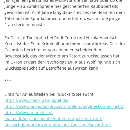
Jährigen ein persönliches Motiv für die Tat hatte oder ob die
junge Frau Zufallsopfer eines gescheiterten Raubüberfalls
geworden ist. Acht Jahre lang dauert es, bis die Beamten dem
Täter auf die Spur kommen und erfahren, warum die junge
Frau sterben musste.
Zu Gast im Tonstudio bei Rudi Cerne und Nicola Haenisch-
Korus ist der Erste Kriminalhauptkommissar Andreas Dick. Im
Gespräch berichtet er von einem entscheidenden
Beweisstück, das der Mörder am Tatort zurückgelassen hat.
Im O-Ton erklärt der Psychologe Dr. Klaus Wölfling, wie sich
Glücksspielsucht auf Betroffene auswirken kann.
***
Links für Anlaufstellen bei (Glücks-)Spielsucht:
https://www.check-dein-spiel.de/
https://www.bioeg.de/service/infotelefone/gluecksspielsucht/
https://www.unimedizin-
mainz.de/psychosomatik/patienten/poliklinik-und-
hochschulambulanzen/ambulanz-fuer-spielsucht.html